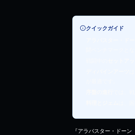
クイックガイド
アラバスター・ドー
闘ベンチマークとな
戦闘中の
セットアッ
ディバインアーツ
は
が最適です。
序盤の進行
では、戦
料理とジェム
は、困
『アラバスター・ドーン（A