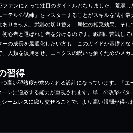
RPGファンにとって注目のタイトルとなりました。荒廃
エーテルの試練」をマスターすることがスキルを試す最
はありません。武器の切り替え、属性の相乗効果、そし
、初心者と選ばれし者を分けるのです。戦闘に苦戦して
ターの成長を最適化したい方も、このガイドが基礎となり
で、人類を復興させ、ニュクスの呪いを解くためのメカ
の習得
かつ高い習熟度が求められる設計になっています。「エ
ターンに適応する能力が重視されます。単一の攻撃パタ
をシームレスに織り交ぜることで、より高い報酬が得ら