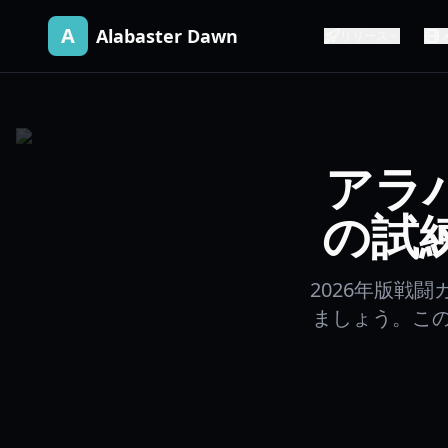
A
Alabaster Dawn
リリース
アラ
の試練
2026年版戦
ましょう。この