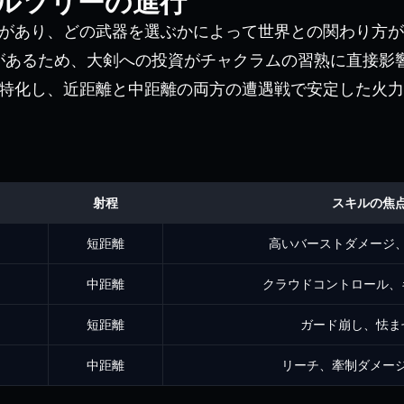
ルツリーの進行
器があり、どの武器を選ぶかによって世界との関わり方
があるため、大剣への投資がチャクラムの習熟に直接影
に特化し、近距離と中距離の両方の遭遇戦で安定した火
射程
スキルの焦
短距離
高いバーストダメージ
中距離
クラウドコントロール、
短距離
ガード崩し、怯ま
中距離
リーチ、牽制ダメー