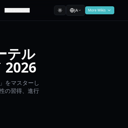
JA
ストーリー
More Wikis
ーテル
2026
練」をマスターし
属性の習得、進行