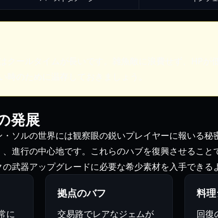
はクールタイムが長いです。雑魚敵に浪費せず、HPが
い時のために温存しておきましょう。
の発展
ン・ソルの世界には観察眼の鋭いプレイヤーに報いる秘
く、進行の中心地です。これらのハブを復興させること
クの武器アップグレードに必要な希少素材を入手できる
拠点のバフ
料理
常に
交易路でレアなジェムが
回復