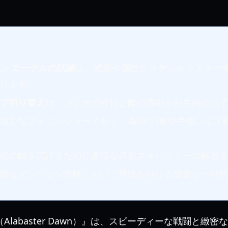
ン エーテルの試練
は、武器や属性システムをマスター
ります。
プ切り替え
は、コンボの維持と敵の防御を効果的に崩
強力なフィニッシャーであり、高HPの敵や手強いボス
術の幅を広げるために多様な武器スキルツリーの解放
難なダンジョン攻略において勝敗を分ける重要な一時
labaster Dawn）』は、スピーディーな戦闘と緻