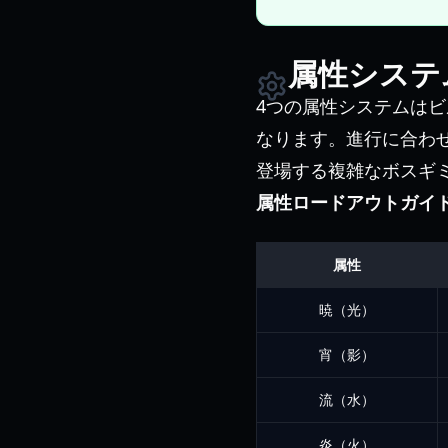
属性システ
4つの属性システムは
なります。進行に合わ
登場する複雑なボスギ
属性ロードアウトガイ
属性
暁（光）
宵（影）
流（水）
炎（火）