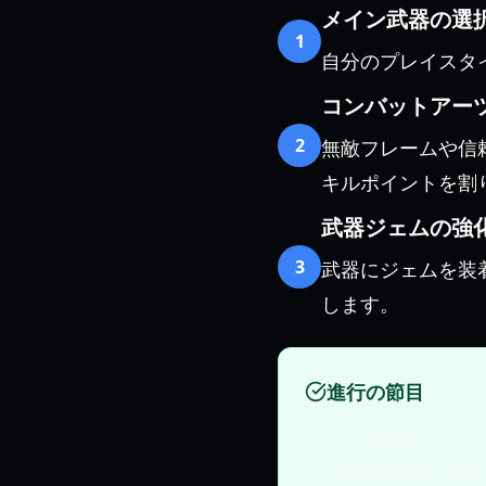
メイン武器の選
1
自分のプレイスタ
コンバットアー
2
無敵フレームや信
キルポイントを割
武器ジェムの強
3
武器にジェムを装
します。
進行の節目
1つの武器ツリー
存率が大幅に向上