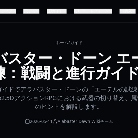
メディア
デモ
ガイド
プラットフォーム
購入
ホーム
/
ガイド
バスター・ドーン エ
：戦闘と進行ガイド 
闘ガイドでアラバスター・ドーンの「エーテルの試
2.5DアクションRPGにおける武器の切り替え、
のヒントを解説します。
2026-05-11
Alabaster Dawn Wikiチーム