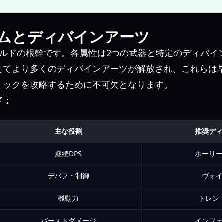
ムとディバインアーツ
ビルドの根幹です。各属性は2つの武器と特定のディバイ
せてより多くのディバインアーツが解放され、これらは
ミックを攻略するために不可欠となります。
ド：
主な役割
推奨デ
継続DPS
ホーリ
デバフ・制御
ヴォ
機動力
トレン
バーストダメージ
インフ