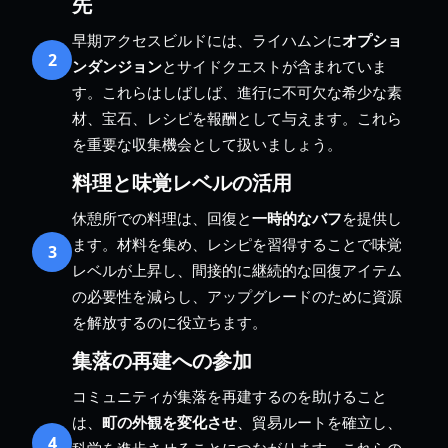
先
早期アクセスビルドには、ライハムンに
オプショ
2
ンダンジョン
とサイドクエストが含まれていま
す。これらはしばしば、進行に不可欠な希少な素
材、宝石、レシピを報酬として与えます。これら
を重要な収集機会として扱いましょう。
料理と味覚レベルの活用
休憩所での料理は、回復と
一時的なバフ
を提供し
ます。材料を集め、レシピを習得することで味覚
3
レベルが上昇し、間接的に継続的な回復アイテム
の必要性を減らし、アップグレードのために資源
を解放するのに役立ちます。
集落の再建への参加
コミュニティが集落を再建するのを助けること
は、
町の外観を変化させ
、貿易ルートを確立し、
4
科学を進歩させることにつながります。これらの