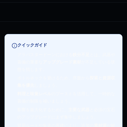
クイックガイド
アラバスタードーンにおける
鉄分不足
とは、武器や
装備の重要な
アップグレード素材
が不足している状
態を指します。
ボトルネックを避けるため、序盤から
探索と資源収
集を優先
しましょう。
料理と味覚レベル
のブーストを活用して、一時的な
装備の制限を補いましょう。
影響を最大化するために、
主要な武器
と必須の宝石
のアップグレードにまず集中しましょう。
貿易ルートや集落の再建により、追加の
素材源
が解