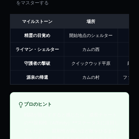
をマスターする
マイルストーン
場所
精霊の目覚め
開始地点のシェルター
ライマン・シェルター
カムの西
生
守護者の撃破
クイックウッド平原
最初
源泉の帰還
カムの村
ファス
プロのヒント
戦闘が難しすぎると感じたら、成長チャート
の**親和性（Affinity）**ステータスに注目し
てください。親和性が高いほど敵をひるませ
やすくなり、回復するための余裕が生まれま