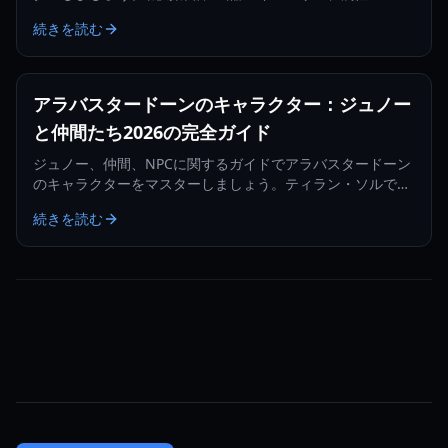
ツ、そして2026年のロードマップについて詳しく解説しま
続きを読む
す。
アラバスタードーンのキャラクター：ジュノー
と仲間たち2026の完全ガイド
ジュノー、仲間、NPCに関するガイドでアラバスタードーン
のキャラクターをマスターしましょう。ティラン・ソルでの
戦闘役割、スキルツリー、パーティメカニクスについて学び
続きを読む
ましょう。