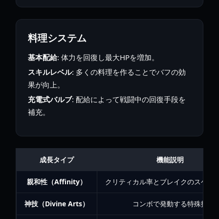
料理システム
基本配給
: 体力を回復し最大HPを増加。
スキルレベル
: 多くの料理を作ることでバフの効
果が向上。
充電式バルブ
: 配給によって戦闘中の回復手段を
補充。
成長タイプ
機能説明
親和性（Affinity）
クリティカル率とブレイクのスケー
神技（Divine Arts）
コンボで発動する特殊技