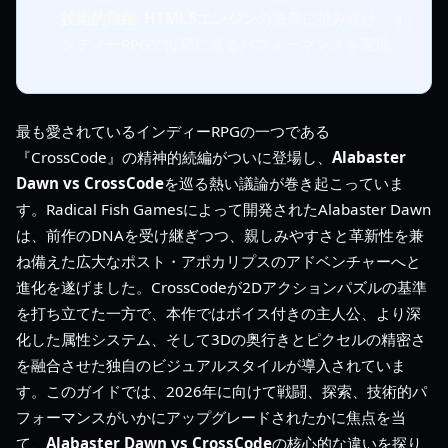
技術的飛躍
:
HTML5エンジン
の限界に挑み続け、イ
ンディーRPGでは稀に見るパフォーマンスを実現。
最も愛されているインディーRPGの一つである
『CrossCode』の精神的続編がついに登場し、
Alabaster
Dawn vs CrossCode
を巡る熱い議論が巻き起こっていま
す。Radical Fish Gamesによって開発されたAlabaster Dawn
は、前作のDNAを受け継ぎつつ、親しみやすさと革新性を兼
ね備えた広大なポスト・アポカリプスのアドベンチャーへと
進化を遂げました。CrossCodeが2Dアクションパズルの基準
を打ち立てた一方で、本作ではボイス付きの主人公、より深
化した属性システム、そして3Dの奥行きとピクセルの精密さ
を融合させた独自のビジュアルスタイルが導入されていま
す。このガイドでは、2026年に向けて戦闘、探索、技術的パ
フォーマンスがいかにアップグレードされたかに焦点を当
て、
Alabaster Dawn vs CrossCode
の核心的な違いを探り