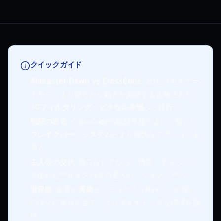
クイックガイド
Alabaster Dawn vs CrossCode
: 2Dピクセルアー
トから、より滑らかな動きを実現する洗練された
3Dフィルタリング・ピクセル表現
へと移行。
戦闘の進化
: CrossCodeの戦闘基盤の上に、新しい
ブレイクバー・システム
とより軽快なアクションを
導入。
主人公の交代
: 無口なレアから、精霊「キャベツ」
を連れた**ボイス付きの主人公「ジュノ」**へ。
世界観
: 集落の
再建
と「ニュクス（Nyx）」の呪い
の浄化に焦点を当て、よりダイナミックな環境を提
供。