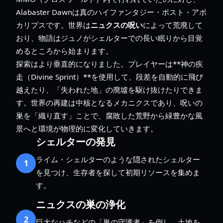
Alabaster Dawnは真のハイファンタジー・ポスト・アポ
カリプスです。世界は
ニュクスの呪い
によって荒廃して
おり、物語はジュノがシェルターでの長い眠りから目覚
めるところから始まります。
探索はより垂直的になりました。プレイヤーは**神の疾
走（Divine Sprint）**を使用して、段差を自動的に飛び
越えたり、「失われた地」の廃墟を駆け抜けたりできま
す。世界の再建は中核となるメカニクスであり、呪いの
巣を「織り直す」ことで、腐敗した荒野から緑豊かな風
景へと環境が物理的に変化していきます。
シェルターの発見
ライム・シェルターのような隠されたシェルター
1
を見つけ、生存者を探して初期リソースを集めま
す。
ニュクスの巣の浄化
2
巨大なハチなどの「巣の守護者」を倒し、土地を