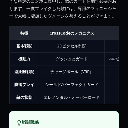
うな特定のコンボに集中し、敵のガードを崩す必要があ
ります。一度ブレイクした敵には、専用のフィニッシャ
ーで大幅に増加したダメージを与えることができます。
特徴
CrossCodeのメカニクス
Al
基本戦闘
2Dピクセル乱闘
機動力
ダッシュとガード
神の疾走（D
遠距離戦闘
チャージボール（VRP）
神の
防御プレイ
シールド/パーフェクトガード
ガ
敵の状態
エレメンタル・オーバーロード
戦闘戦略