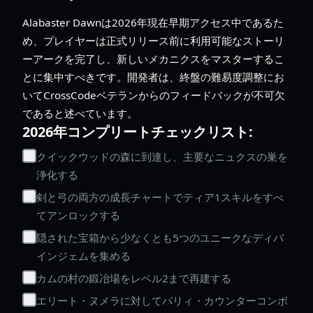
Alabaster Dawnは2026年現在早期アクセス中であるた
め、プレイヤーは正式リリース前に利用可能なストーリ
ーアークを完了し、新しいメカニクスをマスターするこ
とに集中すべきです。開発者は、終盤の難易度調整にお
いてCrossCodeベテランからのフィードバックが不可欠
であると述べています。
2026年コンプリートチェックリスト:
クイックウッドの森に到達し、主要なニュクスの巣を
浄化する
剣と弓の両方の成長チャートでティア1スキルをすべ
てアンロックする
隠された宝箱から少なくとも5つのユニークなディバ
インジェムを集める
カムの村の鍛冶場をレベル2まで再建する
エリート・ヌメラに対してパリィ・カウンターコンボ