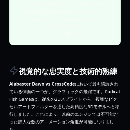
単にボタンを連打するだけでは不十分です。
最初の攻撃の後にXを長押しする**レインフォ
ール（Rainfall）**コンボを使用して素早くブ
レイクバーを溜め、敵が気絶したら高ダメー
ジのフィニッシャーを叩き込みましょう。
視覚的な忠実度と技術的熟練
Alabaster Dawn vs CrossCode
において最も議論され
ている側面の一つが、グラフィックの飛躍です。Radical
Fish Gamesは、従来の2Dスプライトから、複雑なピク
セルアートフィルターを通した高精度な3Dモデルへと移
行しました。これにより、以前のエンジンでは不可能だ
った膨大な数のアニメーション角度が可能になりまし
た。