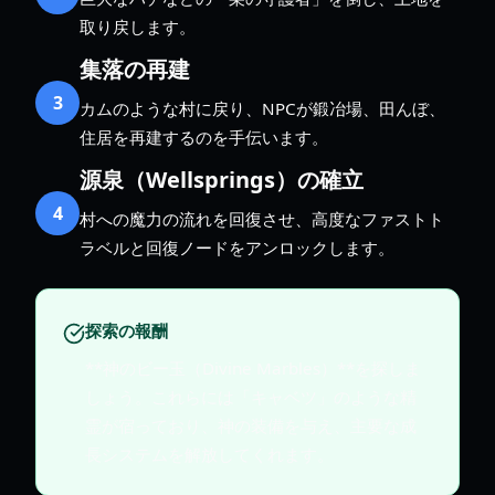
取り戻します。
集落の再建
3
カムのような村に戻り、NPCが鍛冶場、田んぼ、
住居を再建するのを手伝います。
源泉（Wellsprings）の確立
4
村への魔力の流れを回復させ、高度なファストト
ラベルと回復ノードをアンロックします。
探索の報酬
**神のビー玉（Divine Marbles）**を探しま
しょう。これらには「キャベツ」のような精
霊が宿っており、神の装備を与え、主要な成
長システムを解放してくれます。