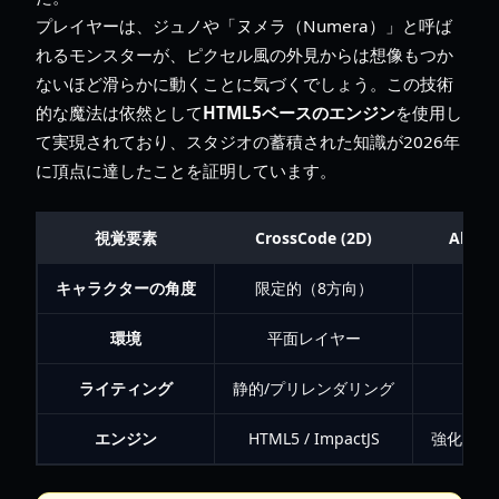
プレイヤーは、ジュノや「ヌメラ（Numera）」と呼ば
れるモンスターが、ピクセル風の外見からは想像もつか
ないほど滑らかに動くことに気づくでしょう。この技術
的な魔法は依然として
HTML5ベースのエンジン
を使用し
て実現されており、スタジオの蓄積された知識が2026年
に頂点に達したことを証明しています。
視覚要素
CrossCode (2D)
Alab
キャラクターの角度
限定的（8方向）
環境
平面レイヤー
垂
ライティング
静的/プリレンダリング
動的
エンジン
HTML5 / ImpactJS
強化され