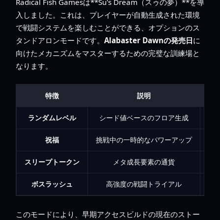
Radical Fish Gamesは**Su's Dream（スゥの夢）**を導
入しました。これは、プレイヤーが自動生成された環境
で戦闘システムを楽しむことができる、オプションのス
タンドアロンモードです。
Alabaster Dawnの発売日
に
向けたメカニズムをマスターするための完璧な訓練場と
なります。
特徴
説明
ランダムレベル
シード値ベースのフロア生成
祝福
挑戦中の一時的なパワーアップ
現
スリープトークン
メタ成長要素の通貨
ボスラッシュ
高強度の戦闘トライアル
このモードにより、早期アクセスビルドの現在のストー