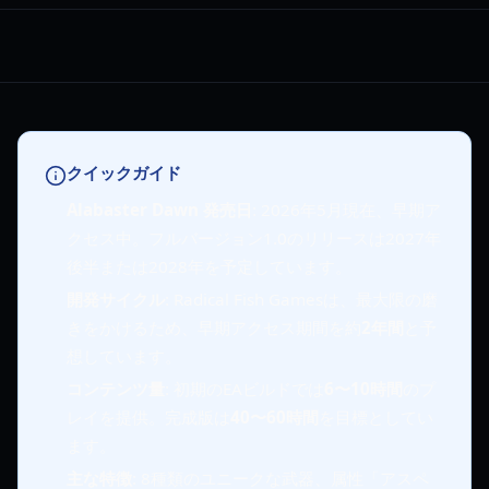
クイックガイド
Alabaster Dawn 発売日
: 2026年5月現在、早期ア
クセス中。フルバージョン1.0のリリースは2027年
後半または2028年を予定しています。
開発サイクル
: Radical Fish Gamesは、最大限の磨
きをかけるため、早期アクセス期間を約
2年間
と予
想しています。
コンテンツ量
: 初期のEAビルドでは
6〜10時間
のプ
レイを提供。完成版は
40〜60時間
を目標としてい
ます。
主な特徴
: 8種類のユニークな武器、属性「アスペ