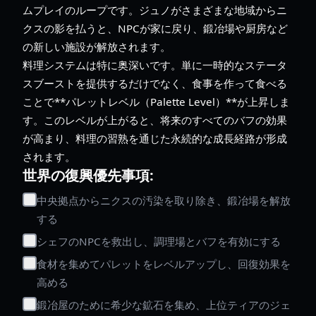
ムプレイのループです。ジュノがさまざまな地域からニ
クスの影を払うと、NPCが家に戻り、鍛冶場や厨房など
の新しい施設が解放されます。
料理システムは特に奥深いです。単に一時的なステータ
スブーストを提供するだけでなく、食事を作って食べる
ことで**パレットレベル（Palette Level）**が上昇しま
す。このレベルが上がると、将来のすべてのバフの効果
が高まり、料理の習熟を通じた永続的な成長経路が形成
されます。
世界の復興優先事項:
中央拠点からニクスの汚染を取り除き、鍛冶場を解放
する
シェフのNPCを救出し、調理場とバフを有効にする
食材を集めてパレットをレベルアップし、回復効果を
高める
鍛冶屋のために希少な鉱石を集め、上位ティアのジェ