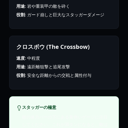
用途
: 岩や重装甲の敵を砕く
役割
: ガード崩しと巨大なスタッガーダメージ
クロスボウ (The Crossbow)
速度
: 中程度
用途
: 遠距離狙撃と追尾攻撃
役割
: 安全な距離からの交戦と属性付与
スタッガーの極意
敵の体力バーの下にある黄色いゲージに注目
してください。これが満タンになると、敵は