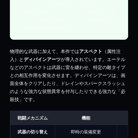
「ブレイク」状態になり、受けるダメージが
大幅に増加します。ハンマーを使用してこの
ゲージを素早く溜め、ブレードに切り替えて
最大のDPSを叩き込みましょう。
物理的な武器に加えて、本作では
アスペクト
（属性注
入）と
ディバインアーツ
が導入されています。エーテル
などのアスペクトは武器に雷を纏わせ、特定の敵タイプ
との相互作用を変化させます。ディバインアーツは、画
面全体をクリアしたり、ドレインやスパークスラッシュ
のような強力な状態異常を付与したりできる強力な「必
殺技」です。
戦闘メカニズム
機能
武器の切り替え
即時の装備変更