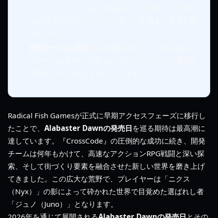
クト」、そして「Su's Dream（スゥの夢）」と呼
ばれる専用のローグライトモードを備えた奥深い戦
闘システム。
開発チームの系譜
: 高い評価を得た『CrossCode』
のチームが制作。流れるようなアクションと複雑な
環境パズルに焦点を当てています。
Radical Fish Gamesが正式に早期アクセスフェーズに移行し
たことで、
Alabaster Dawnの発売日
を巡る期待は最高潮に
達しています。『CrossCode』の圧倒的な成功に続き、開発
チームは何年もかけて、高速なアクションRPG戦闘と深い探
索、そして街づくり要素を融合させた新しい世界を磨き上げ
てきました。この広大な荒野で、プレイヤーは「ニクス
（Nyx）」の影によって砕かれた世界で目覚めた選ばれし者
「ジュノ（Juno）」となります。
2026年を通じて展開される
Alabaster Dawnの発売日
とその