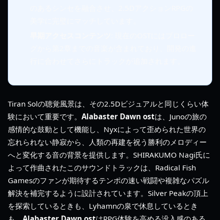
のあるシンセを融合させ、2.5DアクションRPGの
美学に完璧にマッチしています。
早期アクセスコンテンツ
: 現在のOSTにはプロロー
グから第2章までの音楽が含まれており、開発の進
行に合わせてさらにトラックが追加されます。
Tiran Solの聴覚風景は、その2.5Dビジュアルと同じくらい体
験において重要です。
Alabaster Dawn ost
は、Junoの旅の
感情的な鼓動として機能し、Nyxによって歪められた世界の
忘れられない静寂から、人類の再建を祝う勝利のメロディー
へと変化する音の背景を提供します。SHIRAKUMO Nagi氏に
よって作曲されたこのサウンドトラックは、Radical Fish
Gamesのファンが期待するテンポの速い戦闘や複雑なパズル
解決を補完するように設計されています。Silver Peakの頂上
を探索しているときも、Lyhamnの泉で休息しているとき
も、
Alabaster Dawn ost
はRPG体験を高める没入感のある