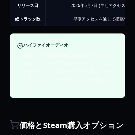
リリース日
2026年5月7日 (早期アクセス開始)
総トラック数
早期アクセスを通じて拡張予定
ハイファイオーディオ
Steam版の
Alabaster Dawn ost
には、ロスレ
スFLACファイルが含まれています。これは、
SHIRAKUMO Nagi氏の作品の複雑なレイヤー
と制作クオリティを体験するための最良の方
法です。
価格とSteam購入オプション