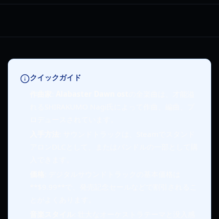
クイックガイド
作曲家
:
Alabaster Dawn ost
の全楽曲は、才能溢
れるSHIRAKUMO Nagi氏によって作曲、編曲、プ
ロデュースされています。
入手方法
: サウンドトラックは、Steamでスタンド
アロンDLCとして、またはバンドルの一部として購
入できます。
価格
: デジタルサウンドトラックの基本価格は
**$9.99**で、発売記念セールなどで割引されるこ
とがよくあります。
音楽スタイル
: 壮大なオーケストラテーマと没入感