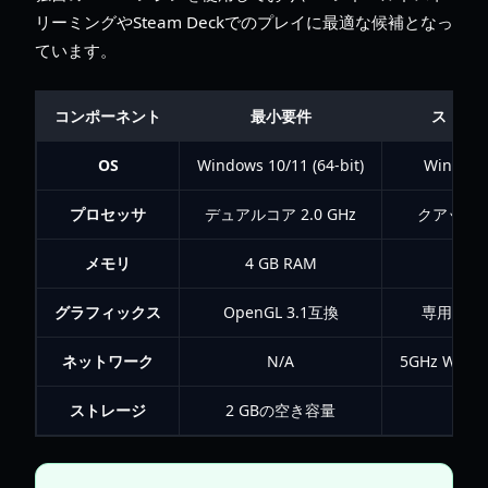
リーミングやSteam Deckでのプレイに最適な候補となっ
ています。
コンポーネント
最小要件
ストリ
OS
Windows 10/11 (64-bit)
Windows
プロセッサ
デュアルコア 2.0 GHz
クアッドコア
メモリ
4 GB RAM
8
グラフィックス
OpenGL 3.1互換
専用GPU 
ネットワーク
N/A
5GHz Wi
ストレージ
2 GBの空き容量
SS