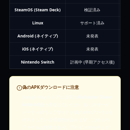
SteamOS (Steam Deck)
検証済み
20
Linux
サポート済み
20
Android (ネイティブ)
未発表
iOS (ネイティブ)
未発表
Nintendo Switch
計画中 (早期アクセス後)
2
偽のAPKダウンロードに注意
Google Playストアに公式の
Alabaster Dawn
Android
版が存在しないため、多くのサード
パーティのウェブサイトが偽のAPKファイルを
ホストしている可能性があります。これらの
ファイルは危険であり、デバイスのセキュリ