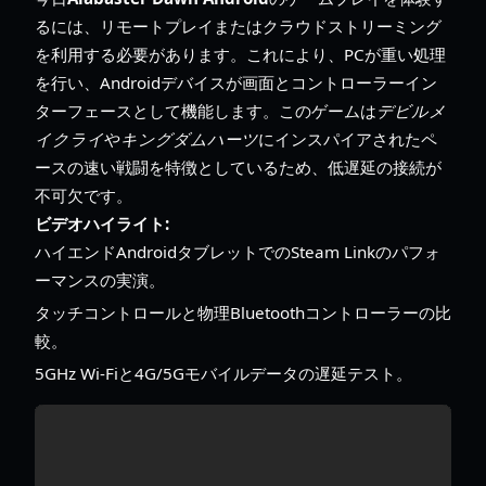
るには、リモートプレイまたはクラウドストリーミング
を利用する必要があります。これにより、PCが重い処理
を行い、Androidデバイスが画面とコントローラーイン
ターフェースとして機能します。このゲームは
デビルメ
イクライ
や
キングダムハーツ
にインスパイアされたペ
ースの速い戦闘を特徴としているため、低遅延の接続が
不可欠です。
ビデオハイライト:
ハイエンドAndroidタブレットでのSteam Linkのパフォ
ーマンスの実演。
タッチコントロールと物理Bluetoothコントローラーの比
較。
5GHz Wi-Fiと4G/5Gモバイルデータの遅延テスト。