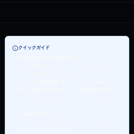
クイックガイド
Alabaster Dawn Android
: 現在、ネイティブ
Android版はありません。ゲームは2026年5月7日
現在、Steam早期アクセス中です。
モバイルでの回避策
: プレイヤーは、
Steam
Link
、
GeForce Now
、または
Remote Play
アプ
リを使用してAndroidデバイスでゲームを楽しむこ
とができます。
Steam Deckサポート
: このゲームはハンドヘルド
プレイに完全に最適化されており、主要なモバイル
のような体験を提供します。