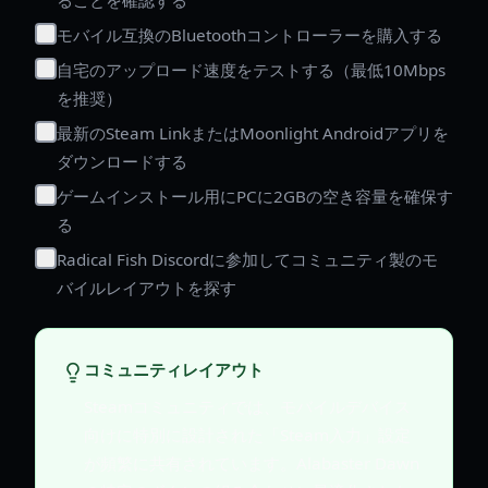
モバイル互換のBluetoothコントローラーを購入する
自宅のアップロード速度をテストする（最低10Mbps
を推奨）
最新のSteam LinkまたはMoonlight Androidアプリを
ダウンロードする
ゲームインストール用にPCに2GBの空き容量を確保す
る
Radical Fish Discordに参加してコミュニティ製のモ
バイルレイアウトを探す
コミュニティレイアウト
Steamコミュニティでは、モバイルデバイス
向けに特別に設計された「Steam入力」設定
が頻繁に共有されています。Alabaster Dawn