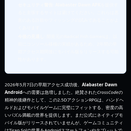
セキュリティ警告
:
Alabaster Dawn APK
を提供す
ると主張するサイトは避けてください。これらは悪
意のある詐欺やフィッシングの試みであることがよ
くあります。
今後の見通し
: 開発元のRadical Fish Gamesは、以
前にコンソール移植の実績があるため、2年間の早
期アクセス期間後にモバイル版をリリースする可能
性があります。
2026年5月7日の早期アクセス成功後、
Alabaster Dawn
Android
への需要は急増しました。絶賛された
CrossCode
の
精神的後継作として、この2.5DアクションRPGは、ハンドヘ
ルドおよびモバイルゲームに完璧にフィットする、密度の高
いパズル満載の世界を提供します。まだ公式にネイティブモ
バイル版がリリースされていませんが、ゲームコミュニティ
はTiran Solの世界をAndroidスマートフォンやタブレットで