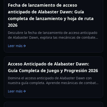
Fecha de lanzamiento de acceso
anticipado de Alabaster Dawn: Guía
completa de lanzamiento y hoja de ruta
2026
Descubre la fecha de lanzamiento de acceso anticipado
de Alabaster Dawn, explora las mecánicas de combate
principales y domina el sistema de progresión en esta
Leer más
guía completa de 2026.
Acceso Anticipado de Alabaster Dawn:
Guía Completa de Juego y Progresión 2026
Domina el acceso anticipado de Alabaster Dawn con
nuestra guía completa. Aprende mecánicas de combate,
árboles de talentos, mejoras de cocina y cómo sobrevivir
Leer más
a la maldición de Nyx.