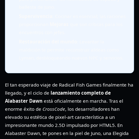
ballesta de Juno.
Supervivencia
: Cocinar es esencial; las raciones
proporcionan
Mejoras
que son críticas para los
encuentros con jefes.
Restauración del mundo
: Levantar la
maldición te permite reconstruir aldeas como
Lyman, desbloqueando nuevos NPC y servicios.
El tan esperado viaje de Radical Fish Games finalmente ha
llegado, y el ciclo de
lanzamiento completo de
Alabaster Dawn
está oficialmente en marcha. Tras el
enorme éxito de
CrossCode
, los desarrolladores han
elevado su estética de pixel-art característica a un
impresionante mundo 2.5D impulsado por HTML5. En
Alabaster Dawn, te pones en la piel de Juno, una Elegida