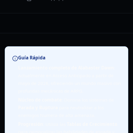
Guía Rápida
Lanzamiento completo de Alabaster Dawn
:
Actualmente en Acceso Anticipado a partir de
mayo de 2026, ofreciendo un mundo masivo con
profundas mecánicas de ARPG.
Núcleo de combate
: Domina los sistemas de
Parada y Ruptura
para neutralizar a los
enemigos Numera de alta amenaza.
Progresión
: Utiliza las
Tablas de Crecimiento
para personalizar las habilidades de espada y