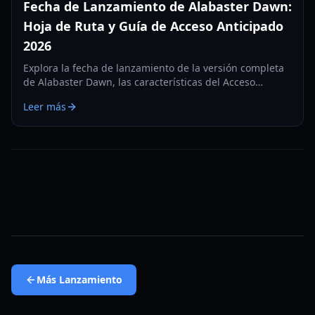
Fecha de Lanzamiento de Alabaster Dawn:
Hoja de Ruta y Guía de Acceso Anticipado
2026
Explora la fecha de lanzamiento de la versión completa
de Alabaster Dawn, las características del Acceso
Anticipado y las guías de combate para este esperado
Leer más
RPG de acción de Radical Fish Games.
Más
Lanzamiento