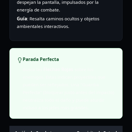
despejan la pantalla, impulsados por la
energía de combate.
Guía
: Resalta caminos ocultos y objetos
ambientales interactivos.
Parada Perfecta
Busca las
Flechas Rojas
sobre los
enemigos. Estas indican proyectiles que
pueden ser reflejados. Una "Guardia
Perfecta" (bloquear justo antes del impacto)
neutraliza todo el daño y puede aturdir
incluso a los jefes más grandes.