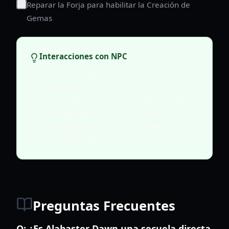
Reparar la Forja para habilitar la Creación de
Gemas
Interacciones con NPC
¡Habla con todos! Los NPC a menudo
proporcionan "Susurros de los Dioses", que
son fragmentos de esencia utilizados para
nodos de alto nivel en las Tablas de
Crecimiento. Incluso el gruñón pescador
Samo podría tener algo útil si perseveras.
Preguntas Frecuentes
Q:
¿Es Alabaster Dawn una secuela directa