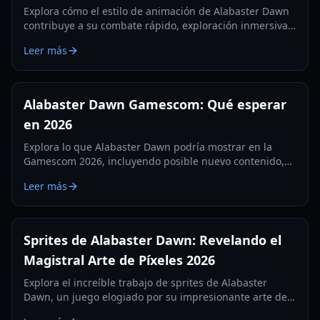
Explora cómo el estilo de animación de Alabaster Dawn
contribuye a su combate rápido, exploración inmersiva y
resolución de puzles atractiva en este RPG de acción
Leer más
2.5D.
Alabaster Dawn Gamescom: Qué esperar
en 2026
Explora lo que Alabaster Dawn podría mostrar en la
Gamescom 2026, incluyendo posible nuevo contenido,
actualizaciones de lanzamiento e información de los
Leer más
desarrolladores.
Sprites de Alabaster Dawn: Revelando el
Magistral Arte de Píxeles 2026
Explora el increíble trabajo de sprites de Alabaster
Dawn, un juego elogiado por su impresionante arte de
píxeles y animaciones dinámicas.