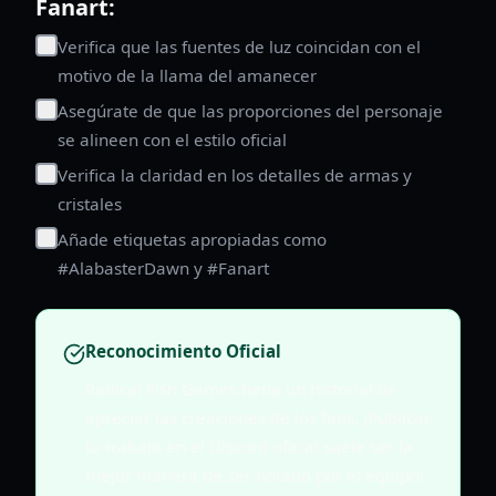
Fanart:
Verifica que las fuentes de luz coincidan con el
motivo de la llama del amanecer
Asegúrate de que las proporciones del personaje
se alineen con el estilo oficial
Verifica la claridad en los detalles de armas y
cristales
Añade etiquetas apropiadas como
#AlabasterDawn y #Fanart
Reconocimiento Oficial
Radical Fish Games tiene un historial de
apreciar las creaciones de los fans. ¡Publicar
tu trabajo en el Discord oficial suele ser la
mejor manera de ser notado por el equipo!