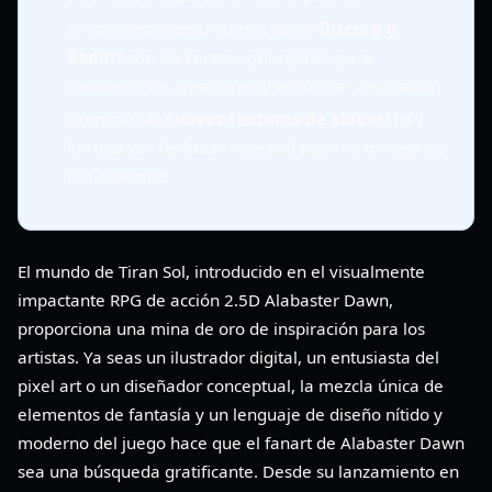
Plataformas comunitarias como
Discord y
Reddit
son los centros principales para
compartir tus creaciones y encontrar inspiración.
Dominar las
suaves texturas de alabastro
y
los motivos de luz es esencial para un trabajo de
fan auténtico.
El mundo de Tiran Sol, introducido en el visualmente
impactante RPG de acción 2.5D Alabaster Dawn,
proporciona una mina de oro de inspiración para los
artistas. Ya seas un ilustrador digital, un entusiasta del
pixel art o un diseñador conceptual, la mezcla única de
elementos de fantasía y un lenguaje de diseño nítido y
moderno del juego hace que el fanart de Alabaster Dawn
sea una búsqueda gratificante. Desde su lanzamiento en