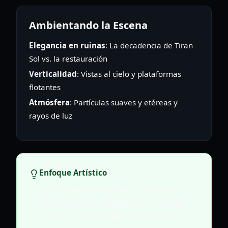
Ambientando la Escena
Elegancia en ruinas
: La decadencia de Tiran
Sol vs. la restauración
Verticalidad
: Vistas al cielo y plataformas
flotantes
Atmósfera
: Partículas suaves y etéreas y
rayos de luz
Enfoque Artístico
Concéntrate en la interacción entre las
estructuras frías y pálidas y la luz cálida y
dorada de la llama del amanecer. Este