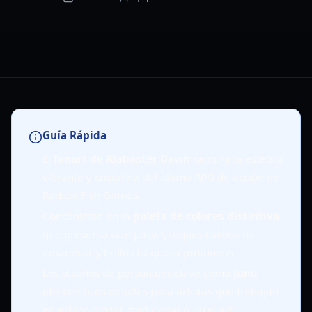
Guía Rápida
El
fanart de Alabaster Dawn
captura la estética
vibrante y cristalina del último RPG de acción de
Radical Fish Games.
Concéntrate en la
paleta de colores distintiva
que presenta cian pastel, toques cálidos de
amanecer y brillos turquesa profundos.
Los diseños de personajes clave como
Juno
ofrecen ricos detalles para artistas que trabajan
en estilos digital, tradicional o pixel art.