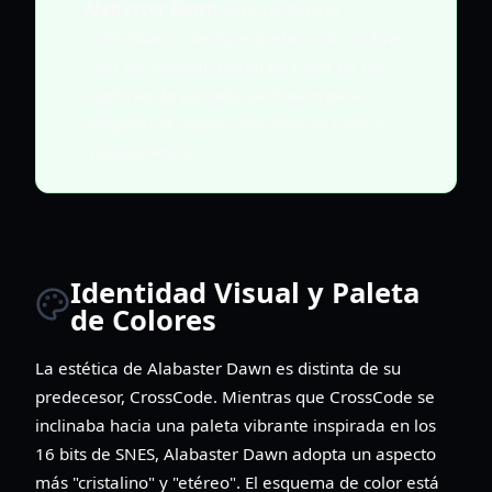
Alabaster Dawn
para contenido
comunitario, siempre prefiere los archivos
PNG del Presskit oficial en lugar de las
capturas de pantalla de Steam para
asegurar la mayor precisión de color y
transparencia.
Identidad Visual y Paleta
de Colores
La estética de Alabaster Dawn es distinta de su
predecesor, CrossCode. Mientras que CrossCode se
inclinaba hacia una paleta vibrante inspirada en los
16 bits de SNES, Alabaster Dawn adopta un aspecto
más "cristalino" y "etéreo". El esquema de color está