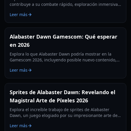
contribuye a su combate rápido, exploración inmersiva y
resolución de puzles atractiva en este RPG de acción
Leer más
2.5D.
Alabaster Dawn Gamescom: Qué esperar
en 2026
Explora lo que Alabaster Dawn podría mostrar en la
Gamescom 2026, incluyendo posible nuevo contenido,
actualizaciones de lanzamiento e información de los
Leer más
desarrolladores.
Sprites de Alabaster Dawn: Revelando el
Magistral Arte de Píxeles 2026
Explora el increíble trabajo de sprites de Alabaster
Dawn, un juego elogiado por su impresionante arte de
píxeles y animaciones dinámicas.
Leer más