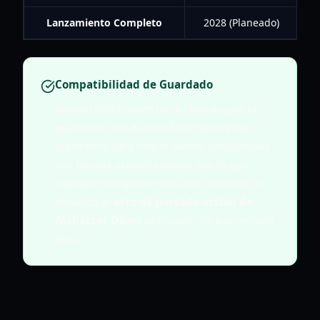
Lanzamiento Completo
2028 (Planeado)
Compatibilidad de Guardado
Radical Fish Games ha declarado que los
guardados del Acceso Anticipado están
planeados para seguir siendo compatibles
con futuras actualizaciones, por lo que
cualquier progreso realizado mientras se
visualiza el
arte de portada actual de
Alabaster Dawn
se transferirá a la versión
final.