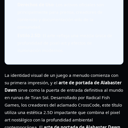
Derechos de Uso
: Los activos oficiales son
principalmente para prensa, creadores de
contenido y documentación wiki de la
comunidad.
Estilo 2.5D
: El arte refleja una mezcla única de
profundidad de pixel-art y efectos de
iluminación modernos.
La identidad visual de un juego a menudo comienza con
su primera impresión, y el
arte de portada de Alabaster
Dawn
sirve como la puerta de entrada definitiva al mundo
en ruinas de Tiran Sol. Desarrollado por Radical Fish
Games, los creadores del aclamado CrossCode, este título
utiliza una estética 2.5D impactante que combina el pixel
art nostálgico con la profundidad ambiental
contemporánea. El
arte de portada de Alabaster Dawn