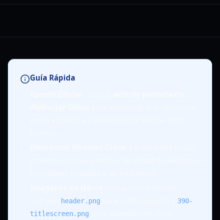
Guía Rápida
Fuente Oficial
: Todo el
arte de portada de
Alabaster Dawn
y los activos de alta resolución
están alojados en el Presskit de Radical Fish
Games.
Elementos Visuales Clave
: La identidad visual
presenta un suave motivo de cristal de alabastro
con toques turquesa y de amanecer.
Imágenes de Héroe
: Los activos estándar
incluyen
para redes sociales y
header.png
390-
para pantallas de título.
titlescreen.png