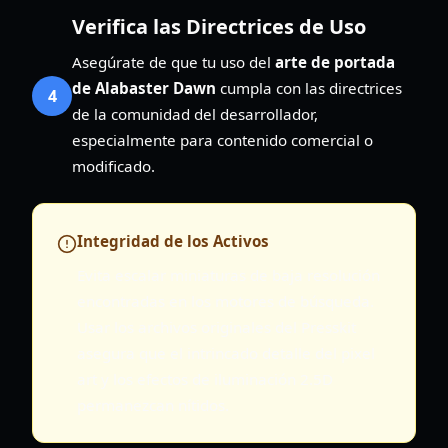
Verifica las Directrices de Uso
Asegúrate de que tu uso del
arte de portada
de Alabaster Dawn
cumpla con las directrices
4
de la comunidad del desarrollador,
especialmente para contenido comercial o
modificado.
Integridad de los Activos
Evita escalar miniaturas de baja resolución
encontradas en los motores de búsqueda.
Usar los archivos originales del Presskit
asegura que el intrincado detalle del pixel
art y los efectos de iluminación 2.5D
permanezcan nítidos.