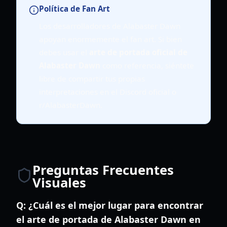
Política de Fan Art
Los desarrolladores de Alabaster Dawn
apoyan enormemente el fan art. Si bien
debes usar el
arte de portada oficial de
Alabaster Dawn
como referencia, siéntete
libre de compartir tus propias
interpretaciones en el Discord oficial o
r/AlabasterDawn.
Preguntas Frecuentes
Visuales
Q:
¿Cuál es el mejor lugar para encontrar
el arte de portada de Alabaster Dawn en