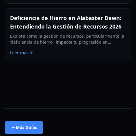
Deficiencia de Hierro en Alabaster Dawn:
Entendiendo la Gestión de Recursos 2026
Explora cómo la gestión de recursos, particularmente la
'deficiencia de hierro', impacta tu progresión en
Alabaster Dawn. Aprende a recolectar materiales,
Leer más
fabricar eficazmente y optimizar tus builds.
Más
Guías