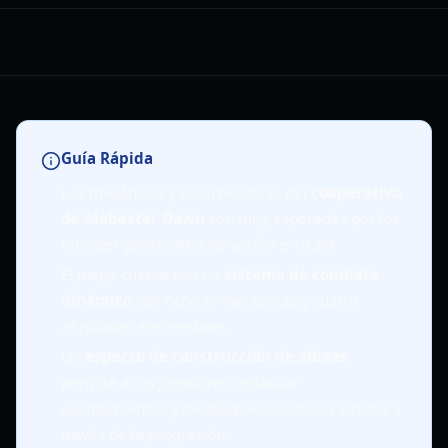
Guía Rápida
Las mecánicas y características del
cooperativo
de Alabaster Dawn
son muy esperadas por los
fans del género RPG de acción en 2.5D.
El juego cuenta con un
sistema de combate
dinámico
con ocho armas únicas y cuatro
afinidades elementales.
Un
aspecto de construcción de aldeas
permite a los jugadores restaurar
asentamientos y desbloquear nuevos caminos a
través de la progresión.