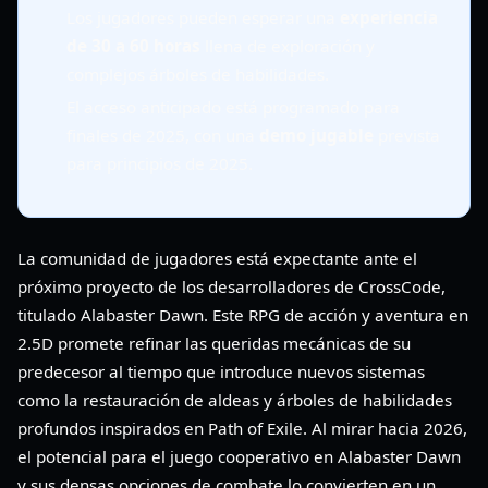
Los jugadores pueden esperar una
experiencia
de 30 a 60 horas
llena de exploración y
complejos árboles de habilidades.
El acceso anticipado está programado para
finales de 2025, con una
demo jugable
prevista
para principios de 2025.
La comunidad de jugadores está expectante ante el
próximo proyecto de los desarrolladores de CrossCode,
titulado Alabaster Dawn. Este RPG de acción y aventura en
2.5D promete refinar las queridas mecánicas de su
predecesor al tiempo que introduce nuevos sistemas
como la restauración de aldeas y árboles de habilidades
profundos inspirados en Path of Exile. Al mirar hacia 2026,
el potencial para el juego cooperativo en Alabaster Dawn
y sus densas opciones de combate lo convierten en un