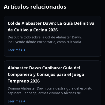
Artículos relacionados
Col de Alabaster Dawn: La Guía Definitiva
de Cultivo y Cocina 2026
Descubre todo sobre la Col de Alabaster Dawn,
incluyendo dónde encontrarla, cómo cultivarla
eficientemente y sus usos en cocina y mejoras en 2026.
Leer más
Alabaster Dawn Capibara: Guía del
Compañero y Consejos para el Juego
Temprano 2026
Domina Alabaster Dawn con nuestra guía del espíritu
capibara Cabbage, armas divinas y tácticas de
supervivencia en el juego temprano en las Tierras
Leer más
Perdidas.