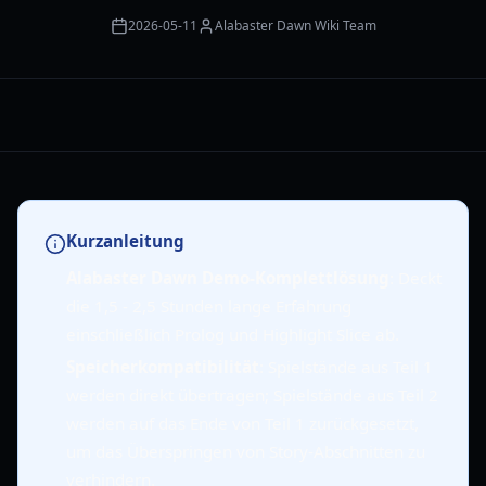
2026-05-11
Alabaster Dawn Wiki Team
Kurzanleitung
Alabaster Dawn Demo-Komplettlösung
: Deckt
die 1,5 - 2,5 Stunden lange Erfahrung
einschließlich Prolog und Highlight Slice ab.
Speicherkompatibilität
: Spielstände aus Teil 1
werden direkt übertragen; Spielstände aus Teil 2
werden auf das Ende von Teil 1 zurückgesetzt,
um das Überspringen von Story-Abschnitten zu
verhindern.