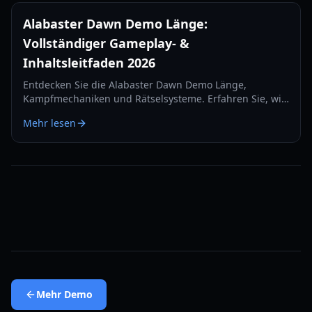
Alabaster Dawn Demo Länge:
Vollständiger Gameplay- &
Inhaltsleitfaden 2026
Entdecken Sie die Alabaster Dawn Demo Länge,
Kampfmechaniken und Rätselsysteme. Erfahren Sie, wie
viel Inhalt in der Early-Access-Version des Spiels
Mehr lesen
verfügbar ist.
Mehr
Demo