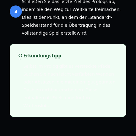
Schließen Sie das letzte Ziel des Prologs ab,
indem Sie den Weg zur Weltkarte freimachen.
4
Dies ist der Punkt, an dem der „Standard“-
Speicherstand für die Übertragung in das
vollständige Spiel erstellt wird.
Erkundungstipp
Selbst im Prolog gibt es versteckte Pfade.
Suchen Sie nach leicht verfärbten Wänden
oder Absätzen, die mit einem gut getimten
Dash erreichbar erscheinen. Diese
enthalten oft Edelsteine für Ihre
Waffenslots.