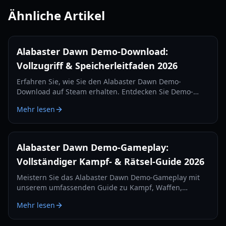
Ähnliche Artikel
Alabaster Dawn Demo-Download:
Vollzugriff & Speicherleitfaden 2026
Erfahren Sie, wie Sie den Alabaster Dawn Demo-
Download auf Steam erhalten. Entdecken Sie Demo-
Inhalte, Regeln zur Speicherübertragung und
Mehr lesen
Systemanforderungen für dieses 2.5D Action-RPG.
Alabaster Dawn Demo-Gameplay:
Vollständiger Kampf- & Rätsel-Guide 2026
Meistern Sie das Alabaster Dawn Demo-Gameplay mit
unserem umfassenden Guide zu Kampf, Waffen,
Umgebungsrätseln und dem Roguelite-Modus „Sus
Mehr lesen
Traum“.