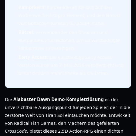
Kampfkern
: Konzentrieren Sie sich auf den
Waffenwechsel (2 pro Element) und den Einsatz
von Göttlichen Künsten für Boss-Finisher.
Rätsel
: Verwenden Sie den Chakram und
elementare Interaktionen, um umweltbedingte
Hindernisse zu beseitigen.
Early Access
: Die vollständige Early Access-
Version wurde am 7. Mai 2026 veröffentlicht und
bietet deutlich mehr Inhalte als die Demo.
Die
Alabaster Dawn Demo-Komplettlösung
ist der
unverzichtbare Ausgangspunkt für jeden Spieler, der in die
zerstörte Welt von Tiran Sol eintauchen möchte. Entwickelt
von Radical Fish Games, den Machern des gefeierten
CrossCode
, bietet dieses 2.5D Action-RPG einen dichten