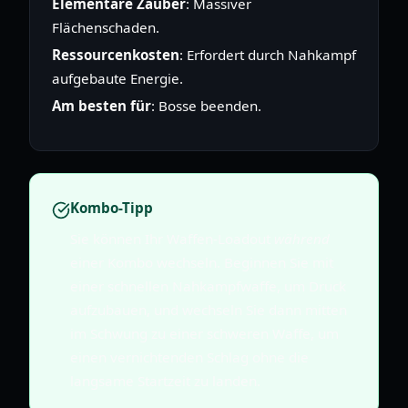
Elementare Zauber
: Massiver
Flächenschaden.
Ressourcenkosten
: Erfordert durch Nahkampf
aufgebaute Energie.
Am besten für
: Bosse beenden.
Kombo-Tipp
Sie können Ihr Waffen-Loadout
während
einer Kombo wechseln. Beginnen Sie mit
einer schnellen Nahkampfwaffe, um Druck
aufzubauen, und wechseln Sie dann mitten
im Schwung zu einer schweren Waffe, um
einen vernichtenden Schlag ohne die
langsame Startzeit zu landen.