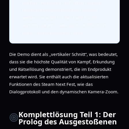
auf Ihrer Hardware läuft. Wenn Sie die
Demo reibungslos ausführen können,
werden Sie auch mit der Early Access-
Version, die am 7. Mai 2026 veröffentlicht
wurde, keine Probleme haben.
Die Demo dient als „vertikaler Schnitt“, was bedeutet,
dass sie die höchste Qualität von Kampf, Erkundung
und Rätsellösung demonstriert, die im Endprodukt
erwartet wird. Sie enthält auch die aktualisierten
Funktionen des Steam Next Fest, wie das
Dialogprotokoll und den dynamischen Kamera-Zoom.
Komplettlösung Teil 1: Der
Prolog des Ausgestoßenen