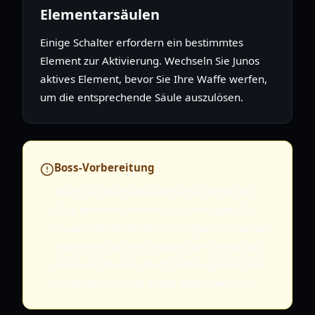
Elementarsäulen
Einige Schalter erfordern ein bestimmtes
Element zur Aktivierung. Wechseln Sie Junos
aktives Element, bevor Sie Ihre Waffe werfen,
um die entsprechende Säule auszulösen.
Boss-Vorbereitung
Bevor Sie die finale Arena des Highlight
Slice betreten, stellen Sie sicher, dass Ihr
Gaumenlevel mit den verfügbaren Zutaten
maximiert ist. Der Endboss der Demo hat
mehrere Phasen, die Ihr Management der
Heilkugeln auf die Probe stellen werden.