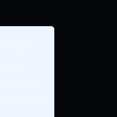
Version bieten
e endgültige
nzigartigen Waffen,
ger zeitlich begrenzt