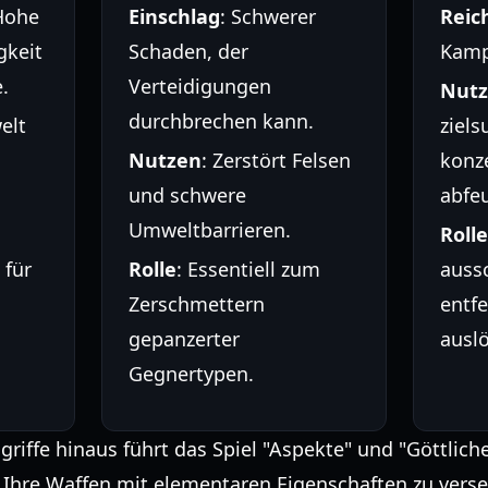
Hohe
Einschlag
: Schwerer
Reic
gkeit
Schaden, der
Kamp
.
Verteidigungen
Nut
durchbrechen kann.
elt
ziels
Nutzen
: Zerstört Felsen
konze
und schwere
abfe
Umweltbarrieren.
Rolle
 für
Rolle
: Essentiell zum
auss
Zerschmettern
entfe
gepanzerter
ausl
Gegnertypen.
iffe hinaus führt das Spiel "Aspekte" und "Göttlich
 Ihre Waffen mit elementaren Eigenschaften zu verse