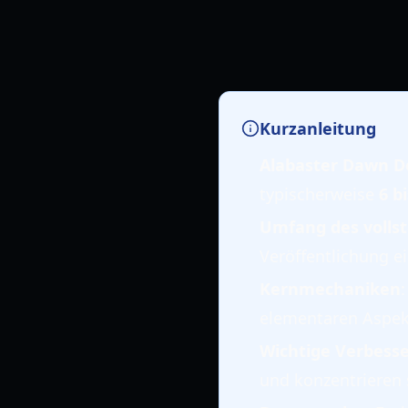
Kurzanleitung
Alabaster Dawn 
typischerweise
6 b
Umfang des vollst
Veröffentlichung e
Kernmechaniken
elementaren Aspek
Wichtige Verbess
und konzentrieren 