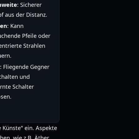
hweite
: Sicherer
f aus der Distanz.
zen
: Kann
uchende Pfeile oder
ntrierte Strahlen
uern.
: Fliegende Gegner
chalten und
rnte Schalter
ösen.
e Künste" ein. Aspekte
hen, wie z.B. Äther