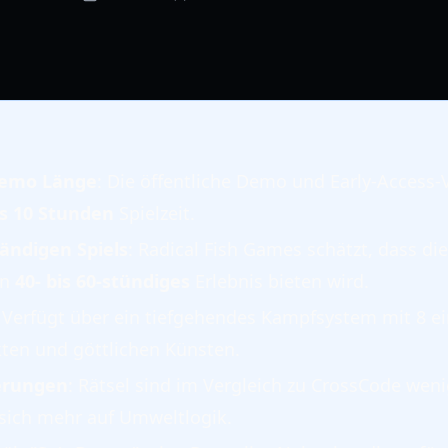
Demo Länge
: Die öffentliche Demo und Early-Access-
is 10 Stunden
Spielzeit.
ändigen Spiels
: Radical Fish Games schätzt, dass di
in
40- bis 60-stündiges
Erlebnis bieten wird.
: Verfügt über ein tiefgehendes Kampfsystem mit 8 ei
ten und göttlichen Künsten.
erungen
: Rätsel sind im Vergleich zu CrossCode weni
sich mehr auf Umweltlogik.