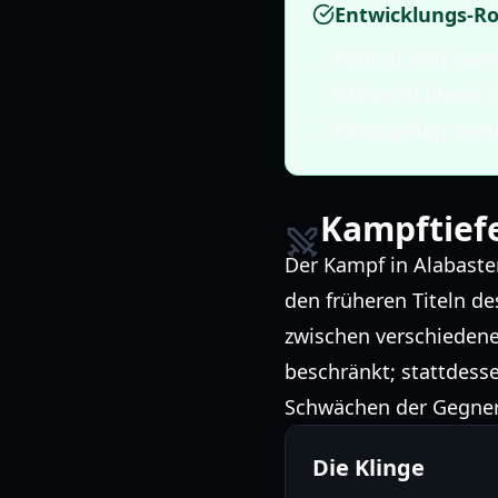
Entwicklungs-R
Radical Fish Gam
Während dieser Z
hinzugefügt wer
Kampftief
Der Kampf in Alabaster
den früheren Titeln de
zwischen verschiedenen
beschränkt; stattdesse
Schwächen der Gegner
Die Klinge