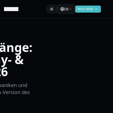
DE
Story
More Wikis
änge:
y- &
26
haniken und
ss-Version des