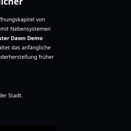
icher
öffnungskapitel von
ich mit Nebensystemen
ster Dawn Demo
ltet das anfängliche
ederherstellung früher
er Stadt.