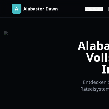
A
Alabaster Dawn
Release
Alab
Vol
I
Entdecken 
Rätselsysteme