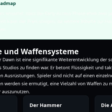
oadmap
es erwartet, dass die Early-Access-Phase etwa zwei J
eit kann der Preis steigen, da weitere Inhalte zur 
den.
e und Waffensysteme
 Dawn ist eine signifikante Weiterentwicklung der sc
s Studios zu finden war. Er betont Flüssigkeit und ta
 Ausrüstungen. Spieler sind nicht auf einen einzelne
n werden sie ermutigt, eine Vielzahl von Waffen zu 
 auszunutzen.
Der Hammer
Die