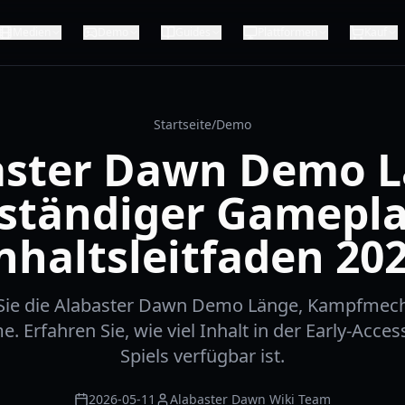
Medien
Demo
Guides
Plattformen
Kauf
Startseite
/
Demo
aster Dawn Demo L
lständiger Gamepla
nhaltsleitfaden 20
Sie die Alabaster Dawn Demo Länge, Kampfmec
. Erfahren Sie, wie viel Inhalt in der Early-Acce
Spiels verfügbar ist.
2026-05-11
Alabaster Dawn Wiki Team