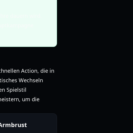
ahre dauern wird.
Hauptkampagne
hnellen Action, die in
ktisches Wechseln
n Spielstil
meistern, um die
 Armbrust