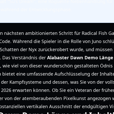
hält "Su's Dream", eine Roguelite-Nebenhandlung für
t während der Entwicklungsphase.
n nächsten ambitionierten Schritt für Radical Fish G
Code. Während die Spieler in die Rolle von Juno schlü
Schatten der Nyx zurückerobert wurde, und müssen di
. Das Verständnis der
Alabaster Dawn Demo Länge
 wie viel von dieser wunderschön gestalteten Ödnis 
 bietet eine umfassende Aufschlüsselung der Inhalte
fe der Kampfsysteme und dessen, was Sie von der vol
r 2026 erwarten können. Ob Sie ein Veteran der frühe
der von der atemberaubenden Pixelkunst angezogen wi
stanziellen vertikalen Ausschnitt der endgültigen Vi