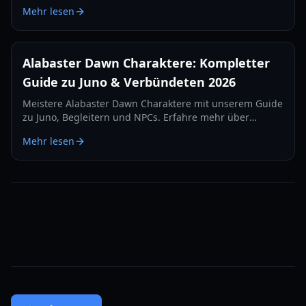
Elementarkünste und die Roadmap 2026 in diesem
Mehr lesen
Guide.
Alabaster Dawn Charaktere: Kompletter
Guide zu Juno & Verbündeten 2026
Meistere Alabaster Dawn Charaktere mit unserem Guide
zu Juno, Begleitern und NPCs. Erfahre mehr über
Kampfrollen, Skill-Bäume und Partymechaniken in Tiran
Mehr lesen
Sol.