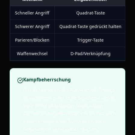
Schneller Angriff
Quadrat-Taste
Schwerer Angriff
Quadrat-Taste gedrückt halten
D
Parieren/Blocken
Trigger-Taste
Waffenwechsel
D-Pad/Verknüpfung
Kampfbeherrschung
Das Beherrschen des Ausweichroll-Timings
ist wichtiger als der reine Schadensausstoß.
Viele Bosse in Alabaster Dawn haben
spezifische Angriffsmuster, die sie erst nach
einem erfolgreichen Ausweichen oder
Gegenangriff verwundbar machen.