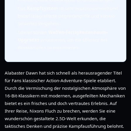
Das
Kampfsystem
ist sehr reaktionsschnell und
bietet telegrafierte Gegnerangriffe und kombo-
basiertes Vorgehen.
Spieler sollten
Waffen-Fertigkeitenbaum-
Upgrades
priorisieren, um die Effizienz bei
Bosskämpfen zu maximieren.
Alabaster Dawn hat sich schnell als herausragender Titel
für Fans klassischer Action-Adventure-Spiele etabliert.
Durch die Vermischung der nostalgischen Atmosphäre von
16-Bit-Klassikern mit modernen, ausgefeilten Mechaniken
bietet es ein frisches und doch vertrautes Erlebnis. Auf
Ihrer Reise, Nixons Fluch zu brechen, werden Sie eine
wunderschön gestaltete 2.5D-Welt erkunden, die
taktisches Denken und präzise Kampfausführung belohnt.