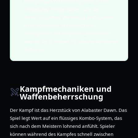
einzigartigen Waffenfertigkeiten in der
Umgebung. Einige Waffen, wie das
Bumerang-artige Werkzeug, sind speziell
dafür konzipiert, mit Objekten zu
interagieren und Projektile umzulenken,
was oft der Schlüssel zur Lösung komplexer
Rätsel ist.
Kampfmechaniken und
Waffenbeherrschung
Der Kampf ist das Herzstück von Alabaster Dawn. Das
Spiel legt Wert auf ein flüssiges Kombo-System, das
sich nach dem Meistern lohnend anfühlt. Spieler
können während des Kampfes schnell zwischen