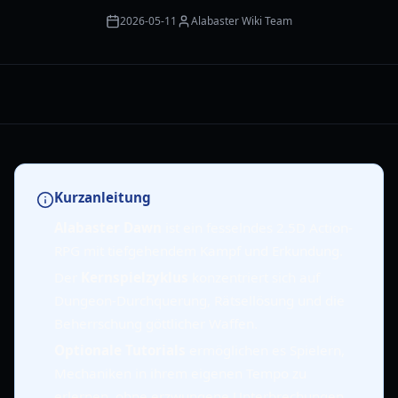
2026-05-11
Alabaster Wiki Team
Kurzanleitung
Alabaster Dawn
ist ein fesselndes 2.5D Action-
RPG mit tiefgehendem Kampf und Erkundung.
Der
Kernspielzyklus
konzentriert sich auf
Dungeon-Durchquerung, Rätsellösung und die
Beherrschung göttlicher Waffen.
Optionale Tutorials
ermöglichen es Spielern,
Mechaniken in ihrem eigenen Tempo zu
erlernen, ohne erzwungene Unterbrechungen.