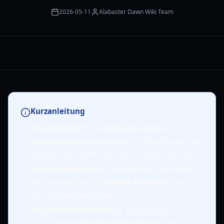
2026-05-11
Alabaster Dawn Wiki Team
Kurzanleitung
Charakterkern
: Der
Alabaster Dawn
Charakterbogen
konzentriert sich auf Juno, die
einzige auserwählte Kämpferin gegen die Nix.
Kampfentwicklung
: Meisterschaft beinhaltet
die Erweiterung von
Waffen-Movesets
und
Kernfähigkeitsattributen.
Begleiterunterstützung
: Helios bietet
wesentliche
Gesamtunterstützung
und