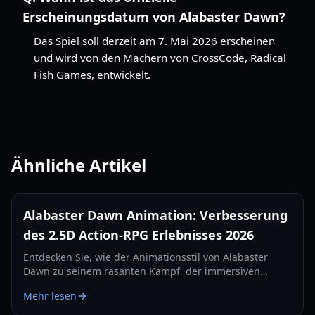
Erscheinungsdatum von Alabaster Dawn?
Das Spiel soll derzeit am 7. Mai 2026 erscheinen
und wird von den Machern von CrossCode, Radical
Fish Games, entwickelt.
Ähnliche Artikel
Alabaster Dawn Animation: Verbesserung
des 2.5D Action-RPG Erlebnisses 2026
Entdecken Sie, wie der Animationsstil von Alabaster
Dawn zu seinem rasanten Kampf, der immersiven
Erkundung und den fesselnden Rätseln in diesem 2.5D
Mehr lesen
Action-RPG beiträgt.