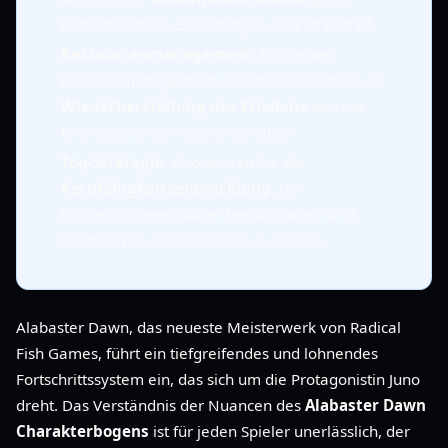
Nützlichkeit bei Erkundungen und im Kampf.
Ressourcenmanagement
: Effizientes
Materialmanagement ist entscheidend für die
Wiederherstellung des Friedens
und die
Entwicklung von Gemeinschaften.
Top-Strategie
: Priorisieren Sie die
Kernfähigkeitsentwicklung
, um
fortgeschrittene Rätsel freizuschalten und
hochwertige Beutegebiete zu sichern.
Alabaster Dawn, das neueste Meisterwerk von Radical
Fish Games, führt ein tiefgreifendes und lohnendes
Fortschrittssystem ein, das sich um die Protagonistin Juno
dreht. Das Verständnis der Nuancen des
Alabaster Dawn
Charakterbogens
ist für jeden Spieler unerlässlich, der