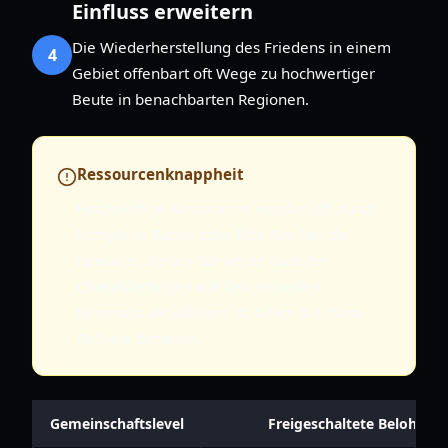
Einfluss erweitern
Die Wiederherstellung des Friedens in einem
4
Gebiet offenbart oft Wege zu hochwertiger
Beute in benachbarten Regionen.
Ressourcenknappheit
Hochwertige Ressourcen werden oft durch
komplexe Rätsel oder Elite-Nix-Feinde
bewacht. Stellen Sie sicher, dass Ihr
Charakterbogen mit den neuesten
Movesets aktualisiert ist, bevor Sie diese
Gebiete betreten.
Gemeinschaftslevel
Freigeschaltete Belohnun