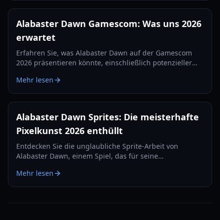
Alabaster Dawn Gamescom: Was uns 2026
erwartet
Erfahren Sie, was Alabaster Dawn auf der Gamescom
2026 präsentieren könnte, einschließlich potenzieller
neuer Inhalte, Release-Updates und Entwickler-
Mehr lesen
Einblicke.
Alabaster Dawn Sprites: Die meisterhafte
Pixelkunst 2026 enthüllt
Entdecken Sie die unglaubliche Sprite-Arbeit von
Alabaster Dawn, einem Spiel, das für seine
atemberaubende Pixelkunst und dynamischen
Mehr lesen
Animationen gelobt wird.