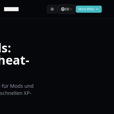
DE
Story
More Wikis
s:
heat-
 für Mods und
schnellen XP-