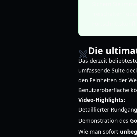
Sichern Sie imme
freischalten“ ode
Fortschrittskonfl
Die ultima
Das derzeit beliebtest
umfassende Suite deck
den Feinheiten der We
Benutzeroberfläche kö
Video-Highlights:
Detaillierter Rundgang
Demonstration des
Go
Wie man sofort
unbeg