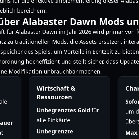
ndnis für die effektive Implementierung dieser Alab
eblich bereichern.
 über Alabaster Dawn Mods un
t für Alabaster Dawn im Jahr 2026 wird primär von f
z zu traditionellen Mods, die Assets ersetzen, intera
peicher des Spiels, um Vorteile in Echtzeit zu bieten.
nordnung hocheffizient und stellt sicher, dass Update
zelne Modifikation unbrauchbar machen.
Wirtschaft &
Cha
Ressourcen
ale
Sofo
Unbegrenztes Gold
für
um d
alle Einkäufe
über
dauer
Unbegrenzte
ät
Max.