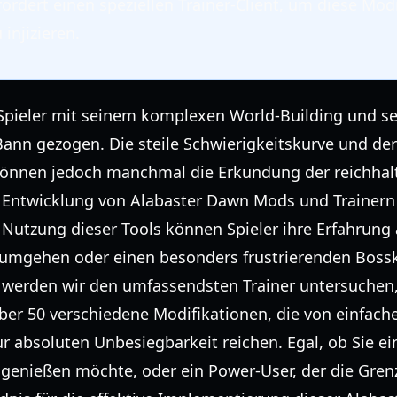
ordert einen speziellen Trainer-Client, um diese Modi
 injizieren.
 Spieler mit seinem komplexen World-Building und s
nn gezogen. Die steile Schwierigkeitskurve und der
önnen jedoch manchmal die Erkundung der reichhal
ie Entwicklung von Alabaster Dawn Mods und Trainer
 Nutzung dieser Tools können Spieler ihre Erfahrung 
 umgehen oder einen besonders frustrierenden Bos
 werden wir den umfassendsten Trainer untersuchen,
 über 50 verschiedene Modifikationen, die von einfa
ur absoluten Unbesiegbarkeit reichen. Egal, ob Sie e
e genießen möchte, oder ein Power-User, der die Gren