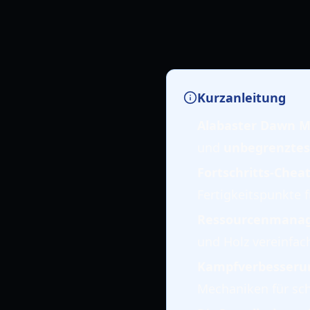
Kurzanleitung
Alabaster Dawn 
und
unbegrenztes
Fortschritts-Chea
Fertigkeitspunkte f
Ressourcenmana
und Holz vereinfach
Kampfverbesseru
Mechaniken für sc