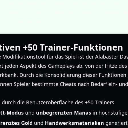
r Ihre Speicherstände, bevor Sie weitreichende Mods
r „Quest sofort abschließen“ aktivieren, um potenziel
ikte zu vermeiden.
tiven +50 Trainer-Funktionen
e Modifikationstool für das Spiel ist der Alabaster Da
t jeden Aspekt des Gameplays ab, von der Hitze des 
rkbank. Durch die Konsolidierung dieser Funktionen i
nnen Spieler bestimmte Cheats nach Bedarf ein- und
 durch die Benutzeroberfläche des +50 Trainers.
tt-Modus
und
unbegrenzten Manas
in hochstufig
renztes Gold
und
Handwerksmaterialien
generiert