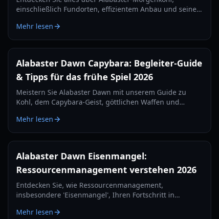
einschließlich Fundorten, effizientem Anbau und seinen
Verwendungen beim Kochen und für Buffs im Jahr 2026.
Mehr lesen
Alabaster Dawn Capybara: Begleiter-Guide
& Tipps für das frühe Spiel 2026
Meistern Sie Alabaster Dawn mit unserem Guide zu
Kohl, dem Capybara-Geist, göttlichen Waffen und
Überlebenstaktiken im frühen Spiel in den Verlorenen
Mehr lesen
Landen.
Alabaster Dawn Eisenmangel:
Ressourcenmanagement verstehen 2026
Entdecken Sie, wie Ressourcenmanagement,
insbesondere 'Eisenmangel', Ihren Fortschritt in
Alabaster Dawn beeinflusst. Lernen Sie, Materialien zu
Mehr lesen
sammeln, effektiv zu craften und Ihre Builds zu