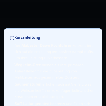
Kurzanleitung
Der
Alabaster Dawn Kochführer
konzentriert
sich auf die Erstellung temporärer Kampf-Buffs,
um Ihre Leistung zu verbessern.
Wegkeim-Orte
dienen als Ihre primären
Anlaufstellen für die Zubereitung von
Mahlzeiten aus gesammelten Zutaten.
Gaumenstufen
erhöhen sich mit Vielfalt, was
die Wirksamkeit Ihrer zukünftigen kulinarischen
Kreationen erheblich steigert.
Buff-Ladungen
sind begrenzt und füllen sich